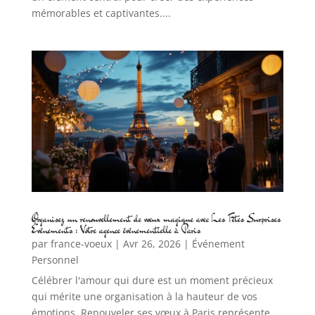
mémorables et captivantes....
Organisez un renouvellement de vœux magique avec Les Fêtes Surprises
Événements : Votre agence événementielle à Paris
par
france-voeux
|
Avr 26, 2026
|
Événement
Personnel
Célébrer l'amour qui dure est un moment précieux
qui mérite une organisation à la hauteur de vos
émotions. Renouveler ses vœux à Paris représente