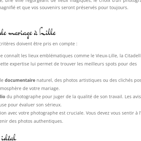
ille, une ville regorgeant de lieux magiques, le choix d’un photog
agnifié et que vos souvenirs seront préservés pour toujours.
 de mariage à Lille
critères doivent être pris en compte :
e connaît les lieux emblématiques comme le Vieux-Lille, la Citadel
ette expertise lui permet de trouver les meilleurs spots pour des
yle
documentaire
naturel, des photos artistiques ou des clichés po
l’atmosphère de votre mariage.
lio
du photographe pour juger de la qualité de son travail. Les avi
use pour évaluer son sérieux.
on avec votre photographe est cruciale. Vous devez vous sentir à l
tenir des photos authentiques.
 idéal