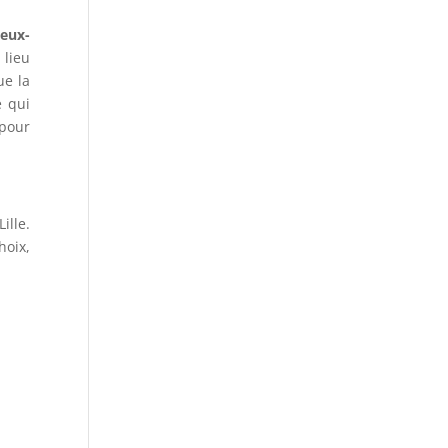
ieux-
 lieu
ue la
e qui
 pour
ille.
hoix,