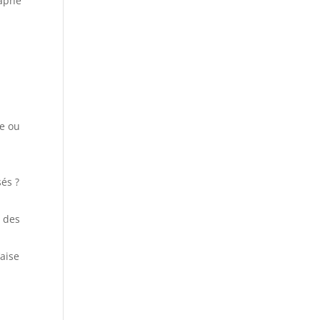
raphe
le ou
sés ?
s des
’aise