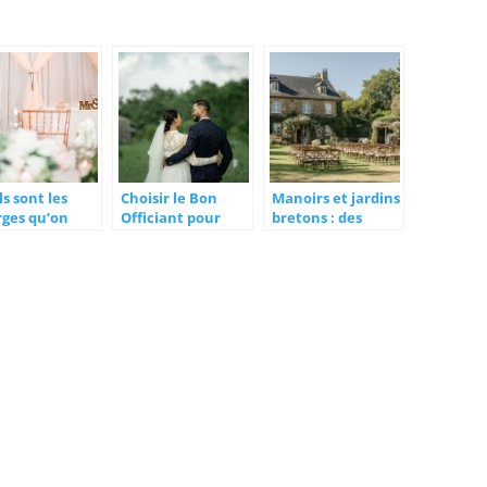
s sont les
Choisir le Bon
Manoirs et jardins
rges qu’on
Officiant pour
bretons : des
 attribuer à
une Cérémonie
écrins naturels
organisateur
Laïque : Une
pour votre
ariages ?
Expérience
mariage
Inoubliable