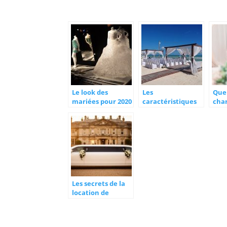
Le look des
Les
Quel
mariées pour 2020
caractéristiques
cha
d’un bon wedding
peut
planner,
un 
imprégnez-vous
de m
Les secrets de la
location de
limousine : le
modèle à choisir
pour son mariage