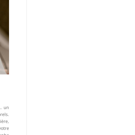
e… un
els.
ière,
votre