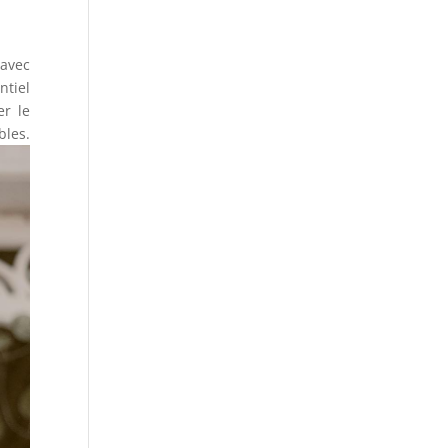
 avec
ntiel
er le
es.