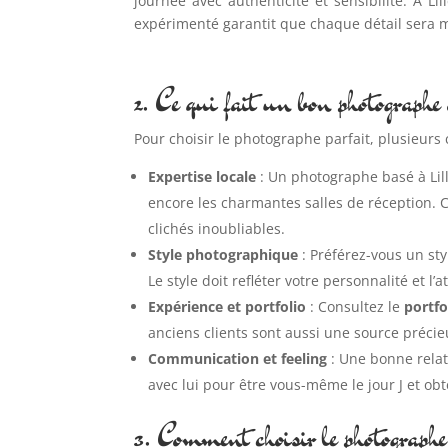
journée avec authenticité et sensibilité. À L
expérimenté garantit que chaque détail sera m
2. Ce qui fait un bon photographe
Pour choisir le photographe parfait, plusieurs 
Expertise locale
: Un photographe basé à Lill
encore les charmantes salles de réception. C
clichés inoubliables.
Style photographique
: Préférez-vous un st
Le style doit refléter votre personnalité et 
Expérience et portfolio
: Consultez le
portfo
anciens clients sont aussi une source précie
Communication et feeling
: Une bonne relati
avec lui pour être vous-même le jour J et ob
3. Comment choisir le photographe