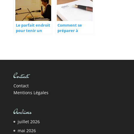
Le parfait endroit
Comment se
pour tenir un
préparer à
séminaire
intervenir à un
séminaire ?
Contact
Contact
Mentions Légales
Archives
juillet 2026
mai 2026