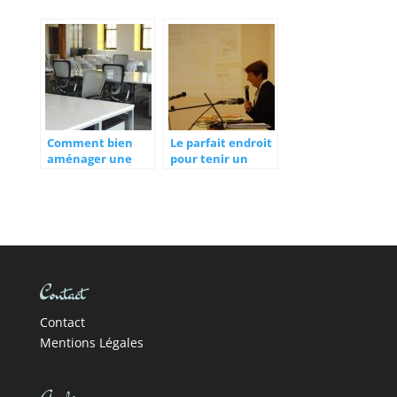
Comment bien
Le parfait endroit
aménager une
pour tenir un
salle de
séminaire
séminaire?
Contact
Contact
Mentions Légales